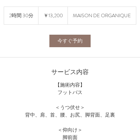
13,200
円
2時間 30分
2
￥13,200
MAISON DE ORGANIQUE
時
間
3
今すぐ予約
0
分
サービス内容
【施術内容】
フットバス
＜うつ伏せ＞
背中、肩、首、腰、お尻、脚背面、足裏
＜仰向け＞
脚前面