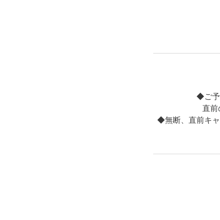
◆ご予
直前
◆無断、直前キャ