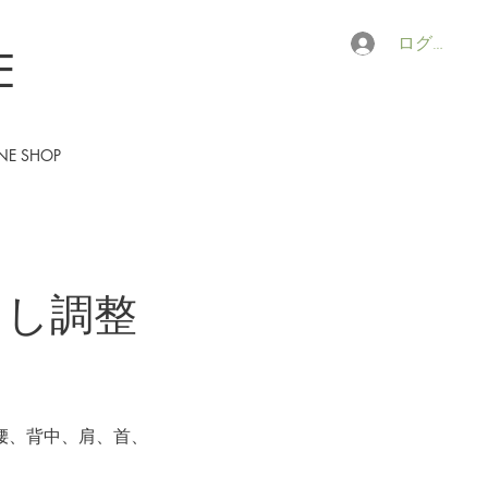
ログイン
E
NE SHOP
ぐし調整
腰、背中、肩、首、